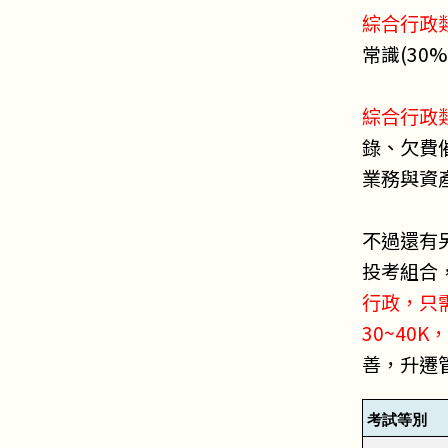
綜合行政
常識(30%
綜合行政
錄、欠費
業務與資
不過還有
投考組合
行政，只
30~40
善，升遷
考試等別