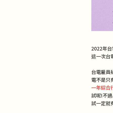
2022年
這一次台
台電雇員
電不是只
一年綜合
試呢!不
試一定就