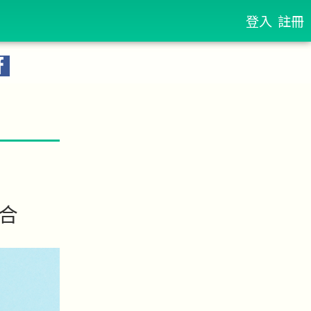
登入
註冊
合