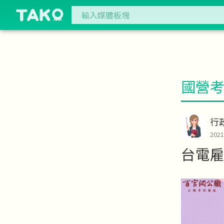
國營
行
202
台電雇