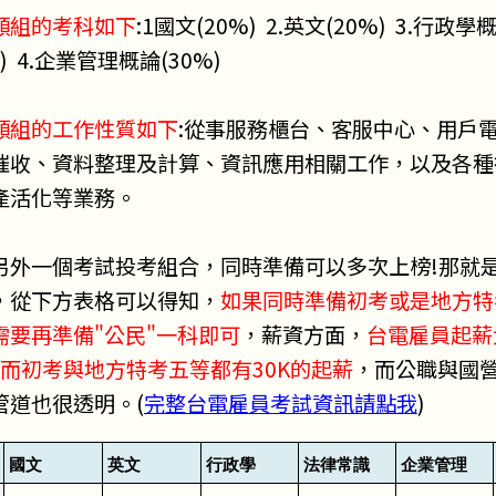
類組的考科如下
:1國文(20%) 2.英文(20%) 3.行政
) 4.企業管理概論(30%)
類組的工作性質如下
:從事服務櫃台、客服中心、用戶
催收、資料整理及計算、資訊應用相關工作，以及各種
產活化等業務。
另外一個考試投考組合，同時準備可以多次上榜!那就
，從下方表格可以得知，
如果同時準備初考或是地方特
需要再準備"公民"一科即可
，薪資方面，
台電雇員起薪
K，而初考與地方特考五等都有30K的起薪
，而公職與國
管道也很透明。(
完整台電雇員考試資訊請點我
)
國文
英文
行政學
法律常識
企業管理