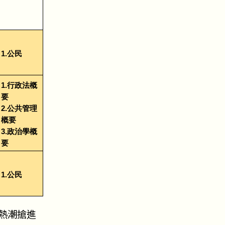
1.公民
1.行政法概
要
2.公共管理
概要
3.政治學概
要
1.公民
波熱潮搶進