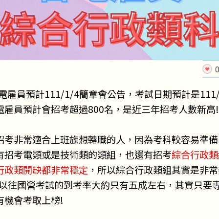
台電雇員預計111/1/4簡章會公告，考試日期預計是111/
電雇員預計會招考超過800名，是近三年招考人數新高!
招考非常適合上班族想轉職的人，因為考科較容易準備
有招考電類或是技術類的類組，也還有招考
綜合行政類
行政類開缺都非常穩定
，所以綜合行政類組其實是非常
過以往國營考試的到考率大約只有五成左右，其實只要
有機會考取上榜!