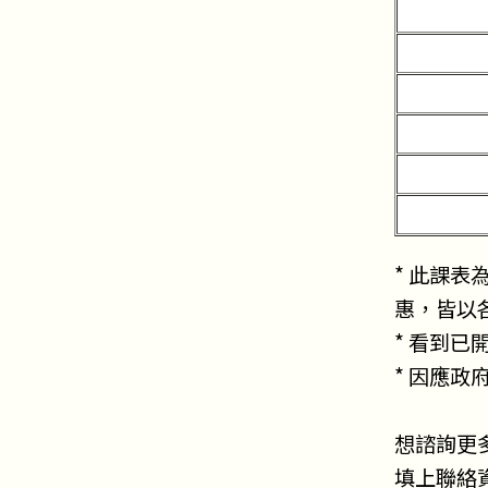
* 此課表
惠，皆以
* 看到
* 因應
想諮詢更
填上聯絡