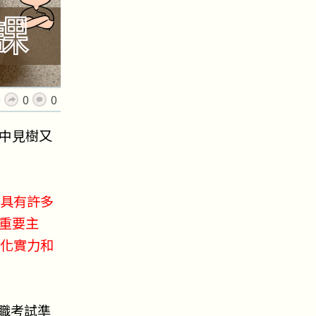
0
0
0
中見樹又
具有許多
重要主
化實力和
公職考試準