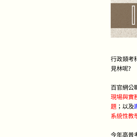
行政類考
見林呢?
百官網公
現場與實
題
；以及
系統性教
今年高普考