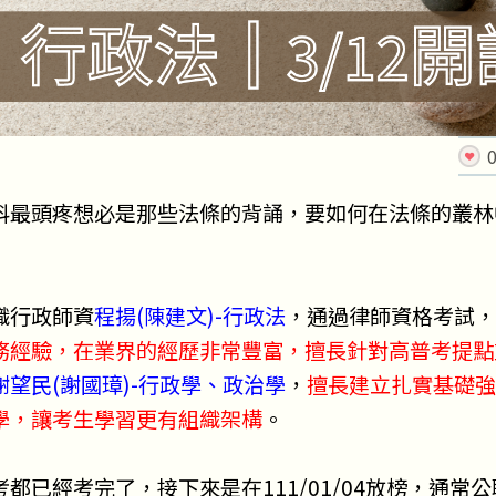
科最頭疼想必是那些法條的背誦，要如何在法條的叢林
職行政師資
程揚(陳建文)-行政法
，通過律師資格考試，
務經驗，在業界的經歷非常豐富，擅長針對高普考提點
謝望民(謝國璋)-行政學、政治學
，
擅長建立扎實基礎強
學，讓考生學習更有組織架構
。
都已經考完了，接下來是在111/01/04放榜，通常