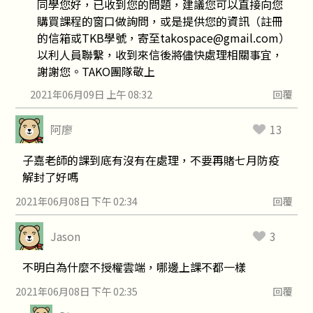
同學您好，已收到您的問題，建議您可以直接向您
購買課程的窗口做詢問，或是提供您的資訊（註冊
的信箱或TKB學號，寄至takospace@gmail.com）
以利人員聯繫，收到來信後將儘快處理相關事宜，
謝謝您。TAKO團隊敬上
2021年06月09日 上午 08:32
回覆
阿廖
13
子嘉老師的課到底有沒有在處理，不要再賭七月防疫
解封了好嗎
2021年06月08日 下午 02:34
回覆
Jason
3
不明白為什麼不授權雲端，哪邊上課不都一樣
2021年06月08日 下午 02:35
回覆