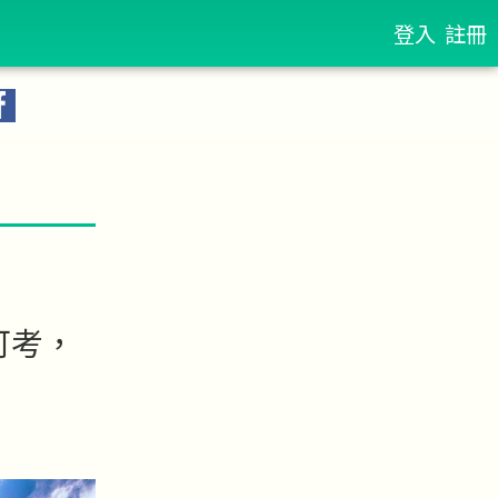
登入
註冊
可考，