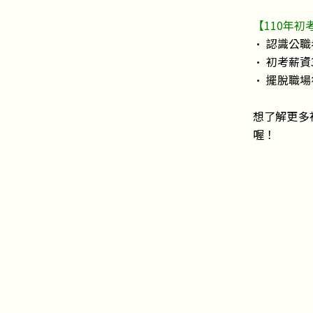
【110年初
• 認識公職考
• 初考薪資
• 擺脫職
想了解更多
喔！