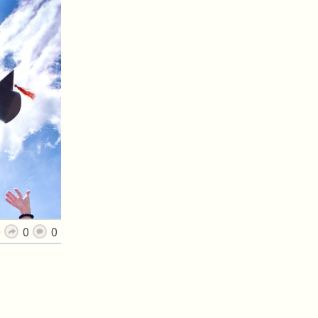
0
0
0