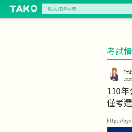
考試
行
202
110
僅考
https://by