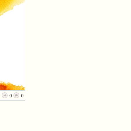
0
0
0