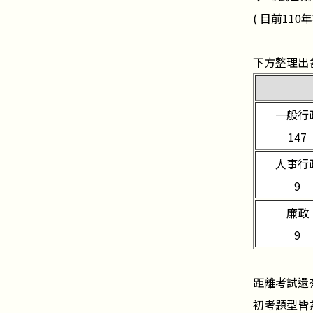
( 目前11
下方整理出
一般行
147
人事行
9
廉政
9
距離考試還
初考題型皆