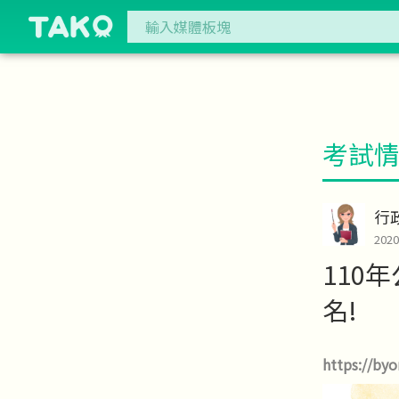
考試
行
202
110
名!
https://by