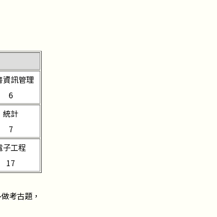
書資訊管理
6
統計
7
電子工程
17
多做考古題，