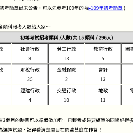
0年初考簡章尚未公告，可以先參考109年的哦
▸109年初考簡章
)
各類科報考人數給大家～
初等考試招考類科 /人數(共 15 類科 / 296人)
政
社會行政
勞工行政
教育行政
圖
8
13
5
政
財稅行政
金融保險
會計
35
2
13
經建行政
交通行政
地政
4
10
11
有3個月的時間可以準備做加強，已報考或是要練筆的同學記得
為選擇試題，記得看清楚題目在問些甚麼在作答！